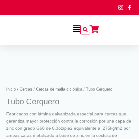
Ir
al
contenido
Flyout
Menu
Tubo
Cerquero
cantidad
Inicio
/
Cercas
/
Cercas de malla ciclónica
/ Tubo Cerquero
Tubo Cerquero
Fabricados con lámina galvanizada especial para cercas que
garantiza mayor protección contra la corrosión por una capa de
zinc con grado G60 de 0.3oz/pie2 equivalente a .275kg/m2 por
ambas caras metalizado a base de zinc en la costura de