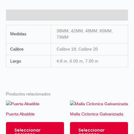
Información adicional
38MM, 42MM, 48MM, 60MM,
Medidas
73MM
Calibre
Calibre 18, Calibre 20
Largo
4.8 m, 6.00 m, 7.00 m
Productos relacionados
Este
Est
producto
pro
Puerta Abatible
Malla Ciclonica Galvanizada
tiene
tie
múltiples
múl
Seleccionar
Seleccionar
variantes.
var