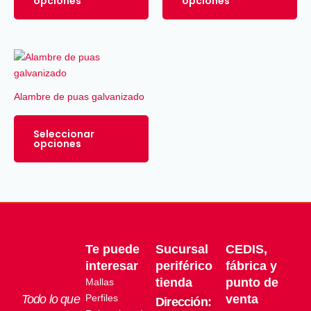
opciones
opciones
Las
La
opciones
op
se
se
Este
pueden
pu
producto
elegir
ele
tiene
en
en
Alambre de puas galvanizado
múltiples
la
la
variantes.
página
pá
Seleccionar
Las
de
de
opciones
opciones
producto
pro
se
pueden
elegir
en
la
Te puede
Sucursal
CEDIS,
página
de
interesar
periférico
fábrica y
producto
tienda
punto de
Mallas
Todo lo que
Perfiles
venta
Dirección: