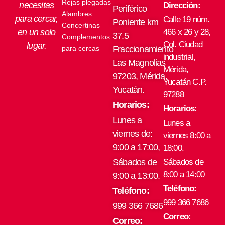
Rejas plegadas
necesitas
Dirección:
Periférico
Alambres
para cercar,
Calle 19 núm.
Poniente km
Concertinas
en un solo
466 x 26 y 28,
37.5
Complementos
Col. Ciudad
lugar.
para cercas
Fraccionamiento
industrial,
Las Magnolias
Mérida,
97203, Mérida,
Yucatán C.P.
Yucatán.
97288
Horarios:
Horarios:
Lunes a
Lunes a
viernes de:
viernes 8:00 a
9:00 a 17:00,
18:00.
Sábados de
Sábados de
8:00 a 14:00
9:00 a 13:00.
Teléfono:
Teléfono:
999 366 7686
999 366 7686
Correo:
Correo: