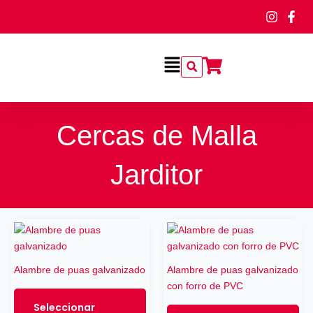
Ir
al
contenido
Flyout
Menu
Cercas de Malla
Jarditor
Este
producto
tiene
Alambre de puas galvanizado
Alambre de puas galvanizado
múltiples
con forro de PVC
variantes.
Las
Seleccionar