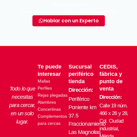
¿Tienes alguna duda?
¡Contacta a uno de nuestros expertos hoy mismo!
Hablar con un Experto
Te puede
Sucursal
CEDIS,
interesar
periférico
fábrica y
tienda
punto de
Mallas
Todo lo que
Perfiles
venta
Dirección:
Rejas plegadas
necesitas
Dirección:
Periférico
Alambres
para cercar,
Calle 19 núm.
Poniente km
Concertinas
en un solo
466 x 26 y 28,
37.5
Complementos
Col. Ciudad
lugar.
para cercas
Fraccionamiento
industrial,
Las Magnolias
Mérida,