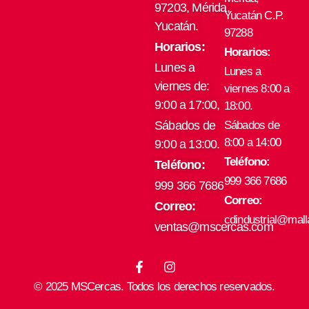
97203, Mérida,
Yucatán C.P.
Yucatán.
97288
Horarios:
Horarios:
Lunes a
Lunes a
viernes de:
viernes 8:00 a
9:00 a 17:00,
18:00.
Sábados de
Sábados de
8:00 a 14:00
9:00 a 13:00.
Teléfono:
Teléfono:
999 366 7686
999 366 7686
Correo:
Correo:
cdindustrial@mal
ventas@mscercas.com
F
I
a
n
© 2025 MSCercas. Todos los derechos reservados.
c
s
e
t