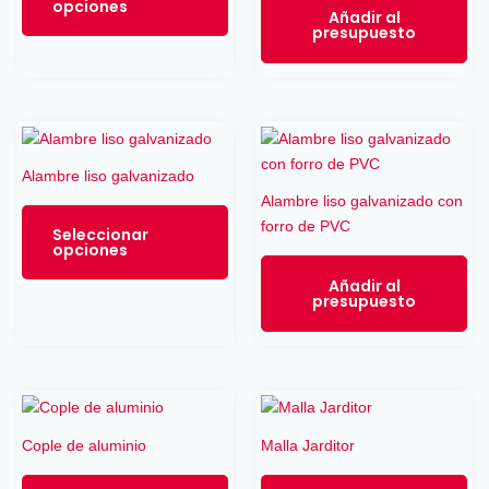
opciones
opciones
Añadir al
presupuesto
se
pueden
elegir
en
Este
la
producto
página
Alambre liso galvanizado
tiene
de
Alambre liso galvanizado con
múltiples
producto
forro de PVC
variantes.
Seleccionar
opciones
Las
opciones
Añadir al
presupuesto
se
pueden
elegir
en
Este
Est
la
producto
pro
página
Cople de aluminio
Malla Jarditor
tiene
tie
de
múltiples
múl
producto