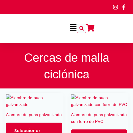
Ir
al
contenido
Flyout
Menu
Cercas de malla
ciclónica
Este
producto
tiene
Alambre de puas galvanizado
Alambre de puas galvanizado
múltiples
con forro de PVC
variantes.
Las
Seleccionar