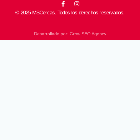
F
I
a
n
© 2025 MSCercas. Todos los derechos reservados.
c
s
e
t
b
a
o
g
Desarrollado por: Grow SEO Agency
o
r
k
a
-
m
f