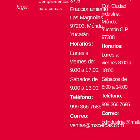
37.5
Complementos
Col. Ciudad
lugar.
para cercas
Fraccionamiento
industrial,
Las Magnolias
Mérida,
97203, Mérida,
Yucatán C.P.
Yucatán.
97288
Horarios:
Horarios:
Lunes a
Lunes a
viernes de:
viernes 8:00 a
9:00 a 17:00,
18:00.
Sábados de
Sábados de
8:00 a 14:00
9:00 a 13:00.
Teléfono:
Teléfono:
999 366 7686
999 366 7686
Correo:
Correo:
cdindustrial@mal
ventas@mscercas.com