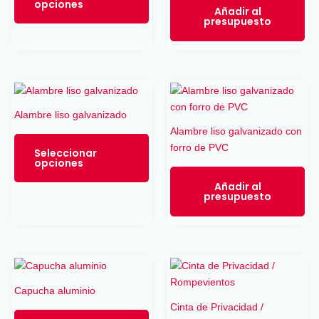
opciones
opciones
Añadir al
presupuesto
se
pueden
elegir
en
Este
la
producto
página
Alambre liso galvanizado
tiene
de
Alambre liso galvanizado con
múltiples
producto
forro de PVC
variantes.
Seleccionar
opciones
Las
opciones
Añadir al
presupuesto
se
pueden
elegir
en
Este
Est
la
producto
pro
página
Capucha aluminio
tiene
tie
de
Cinta de Privacidad /
múltiples
múl
producto