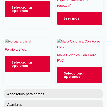
múltiples
de
de
(espadin)
variantes.
Seleccionar
producto
pro
opciones
Las
opciones
Leer más
se
pueden
elegir
en
Este
Est
la
producto
pro
Follaje artificial
página
tiene
tie
Malla Ciclonica Con Forro
de
múltiples
múl
PVC
producto
variantes.
var
Seleccionar
opciones
Las
La
opciones
op
Seleccionar
opciones
se
se
pueden
pu
elegir
ele
Accesorios para cercas
en
en
la
la
Alambres
página
pá