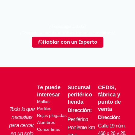
¿Tienes alguna duda?
¡Contacta a uno de nuestros expertos hoy mismo!
Hablar con un Experto
Te puede
Sucursal
CEDIS,
interesar
periférico
fábrica y
tienda
punto de
Mallas
Todo lo que
Perfiles
venta
Dirección:
Rejas plegadas
necesitas
Dirección:
Periférico
Alambres
para cercar,
Calle 19 núm.
Poniente km
Concertinas
en un solo
466 x 26 y 28,