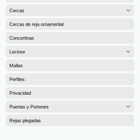
de
de
Cercas
producto
pro
Cercas de reja ornamental
Concertinas
Locinox
Mallas
Perfiles
Privacidad
Puertas y Portones
Rejas plegadas