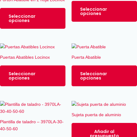
múltiples
Seleccionar
variantes.
opciones
Seleccionar
Las
opciones
opciones
se
pueden
elegir
Este
en
producto
Puertas Abatibles Locinox
Puerta Abatible
la
tiene
página
múltiples
Seleccionar
Seleccionar
de
variantes.
opciones
opciones
producto
Las
opciones
se
pueden
elegir
Sujeta puerta de aluminio
en
Plantilla de taladro – 3970LA-30-
la
40-50-60
página
Añadir al
presupuesto