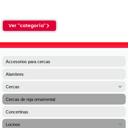
completamente cuando
lo necesite.
Ver "categoría"
Accesorios para cercas
Alambres
Cercas
Cercas de reja ornamental
Concertinas
Locinox