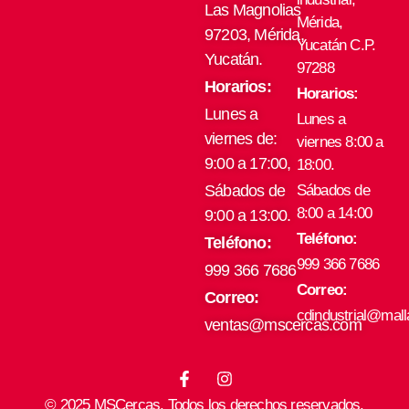
Las Magnolias
Mérida,
97203, Mérida,
Yucatán C.P.
Yucatán.
97288
Horarios:
Horarios:
Lunes a
Lunes a
viernes de:
viernes 8:00 a
9:00 a 17:00,
18:00.
Sábados de
Sábados de
8:00 a 14:00
9:00 a 13:00.
Teléfono:
Teléfono:
999 366 7686
999 366 7686
Correo:
Correo:
cdindustrial@mal
ventas@mscercas.com
F
I
a
n
© 2025 MSCercas. Todos los derechos reservados.