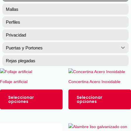
Mallas
Perfiles
Privacidad
Puertas y Portones
Rejas plegadas
Este
producto
Follaje artificial
Concertina Acero Inoxidable
tiene
múltiples
Seleccionar
Seleccionar
variantes.
opciones
opciones
Las
opciones
se
pueden