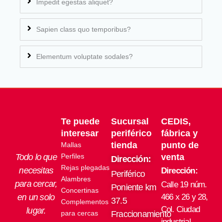
Impedit egestas aliquet?
Sapien class quo temporibus?
Elementum voluptate sodales?
Te puede
Sucursal
CEDIS,
interesar
periférico
fábrica y
tienda
punto de
Mallas
Todo lo que
Perfiles
venta
Dirección:
Rejas plegadas
necesitas
Dirección:
Periférico
Alambres
para cercar,
Calle 19 núm.
Poniente km
Concertinas
en un solo
466 x 26 y 28,
37.5
Complementos
Col. Ciudad
lugar.
para cercas
Fraccionamiento
industrial,