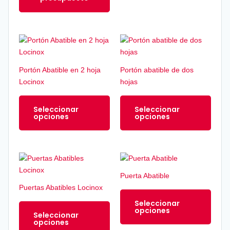
Este
Este
producto
produ
tiene
tiene
Portón Abatible en 2 hoja
Portón abatible de dos
múltiples
múltip
Locinox
hojas
variantes.
varian
Las
Las
Seleccionar
Seleccionar
opciones
opcio
opciones
opciones
se
se
pueden
pued
elegir
elegir
Este
Este
en
en
producto
produ
la
la
Puerta Abatible
tiene
tiene
página
págin
Puertas Abatibles Locinox
múltiples
múltip
de
de
Seleccionar
variantes.
varian
producto
produ
opciones
Seleccionar
Las
Las
opciones
opciones
opcio