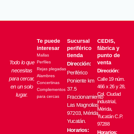
producto
Te puede
Sucursal
CEDIS,
interesar
periférico
fábrica y
tienda
punto de
Mallas
Todo lo que
Perfiles
venta
Dirección:
Rejas plegadas
necesitas
Dirección:
Periférico
Alambres
para cercar,
Calle 19 núm.
Poniente km
Concertinas
en un solo
466 x 26 y 28,
37.5
Complementos
Col. Ciudad
lugar.
para cercas
Fraccionamiento
industrial,
Las Magnolias
Mérida,
97203, Mérida,
Yucatán C.P.
Yucatán.
97288
Horarios:
Horarios: