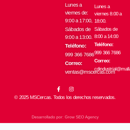
Lunes a
Lunes a
viernes de:
viernes 8:00 a
9:00 a 17:00,
18:00.
Sábados de
Sábados de
8:00 a 14:00
9:00 a 13:00.
Teléfono:
Teléfono:
999 366 7686
999 366 7686
Correo:
Correo:
cdindustrial@mal
ventas@mscercas.com
F
I
a
n
© 2025 MSCercas. Todos los derechos reservados.
c
s
e
t
b
a
o
g
Desarrollado por: Grow SEO Agency
o
r
k
a