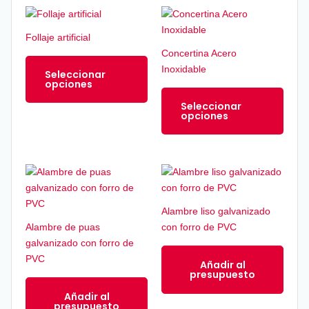
Este
Este
producto
produ
Follaje artificial
tiene
tiene
Concertina Acero
múltiples
múltip
Inoxidable
Seleccionar
variantes.
varian
opciones
Las
Las
Seleccionar
opciones
opcio
opciones
se
se
pueden
pued
elegir
elegir
en
en
la
la
página
págin
Alambre liso galvanizado
de
de
Alambre de puas
con forro de PVC
producto
produ
galvanizado con forro de
PVC
Añadir al
presupuesto
Añadir al
presupuesto