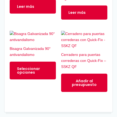
Leer más
Leer más
Este
producto
tiene
Bisagra Galvanizada 90°
múltiples
antivandalismo
Cerradero para puertas
variantes.
correderas con Quick-Fix –
Las
SSKZ QF
Seleccionar
opciones
opciones
se
Añadir al
pueden
presupuesto
elegir
en
la
página
de