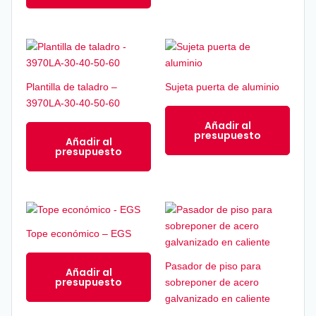
se
se
pueden
pued
elegir
elegir
en
en
la
la
Plantilla de taladro –
Sujeta puerta de aluminio
página
págin
3970LA-30-40-50-60
de
de
Añadir al
producto
produ
presupuesto
Añadir al
presupuesto
Tope económico – EGS
Pasador de piso para
Añadir al
presupuesto
sobreponer de acero
galvanizado en caliente