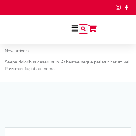
Ir
al
contenido
Flyout
Menu
New arrivals
Saepe doloribus deserunt in. At beatae neque pariatur harum vel.
Possimus fugiat aut nemo.