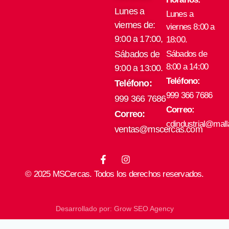
Lunes a
Lunes a
viernes de:
viernes 8:00 a
9:00 a 17:00,
18:00.
Sábados de
Sábados de
8:00 a 14:00
9:00 a 13:00.
Teléfono:
Teléfono:
999 366 7686
999 366 7686
Correo:
Correo:
cdindustrial@mal
ventas@mscercas.com
F
I
a
n
© 2025 MSCercas. Todos los derechos reservados.
c
s
e
t
b
a
o
g
Desarrollado por: Grow SEO Agency
o
r
k
a