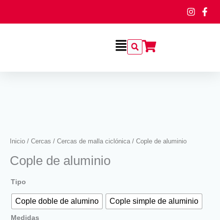
Ir
al
contenido
Flyout
Menu
Cople
de
aluminio
cantidad
Inicio
/
Cercas
/
Cercas de malla ciclónica
/ Cople de aluminio
Cople de aluminio
Tipo
Cople doble de alumino
Cople simple de aluminio
Medidas