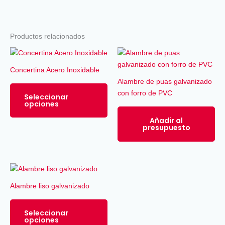
Productos relacionados
Este
producto
Concertina Acero Inoxidable
tiene
Alambre de puas galvanizado
múltiples
con forro de PVC
Seleccionar
variantes.
opciones
Las
Añadir al
opciones
presupuesto
se
pueden
elegir
en
Este
la
producto
Alambre liso galvanizado
página
tiene
de
múltiples
Seleccionar
producto
variantes.
opciones