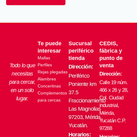
Las
opciones
se
pueden
elegir
en
Te puede
Sucursal
CEDIS,
la
página
interesar
periférico
fábrica y
de
tienda
punto de
Mallas
producto
Todo lo que
Perfiles
venta
Dirección:
Rejas plegadas
necesitas
Dirección:
Periférico
Alambres
para cercar,
Calle 19 núm.
Poniente km
Concertinas
en un solo
466 x 26 y 28,
37.5
Complementos
Col. Ciudad
lugar.
para cercas
Fraccionamiento
industrial,
Las Magnolias
Mérida,
97203, Mérida,
Yucatán C.P.
Yucatán.
97288
Horarios:
Horarios: